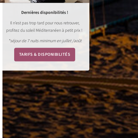
Dernières disponibilités !
Il n'est pas trop tard pour nous retrouver,
profitez du soleil Méditerranéen à petit prix !
*séjour de 7 nuits minimum en juillet /août
TARIFS & DISPONIBILITÉS