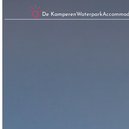
De Kamperen
Waterpark
Accommod