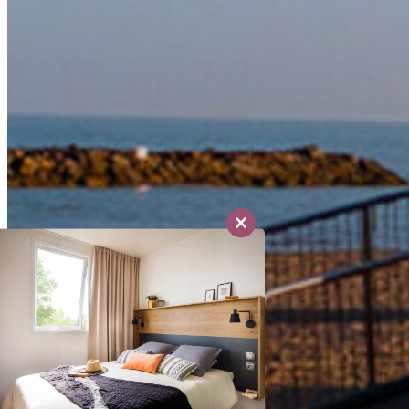
Close
this
module