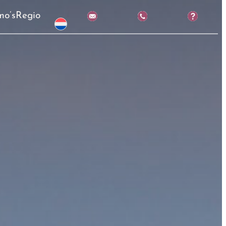
mo’s
Regio