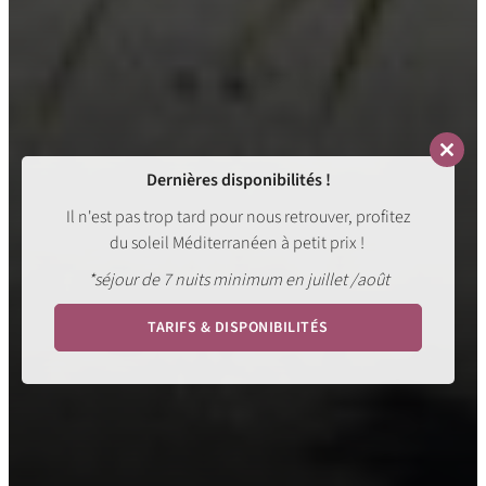
Close
Dernières disponibilités !
this
modul
Il n'est pas trop tard pour nous retrouver, profitez
du soleil Méditerranéen à petit prix !
*séjour de 7 nuits minimum en juillet /août
TARIFS & DISPONIBILITÉS