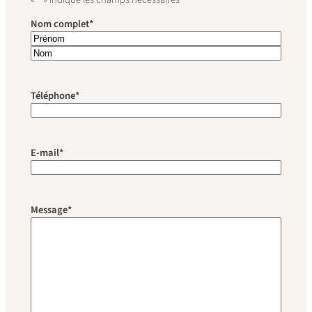
Nom complet
*
P
r
N
é
o
Téléphone
*
n
m
o
m
E-mail
*
Message
*