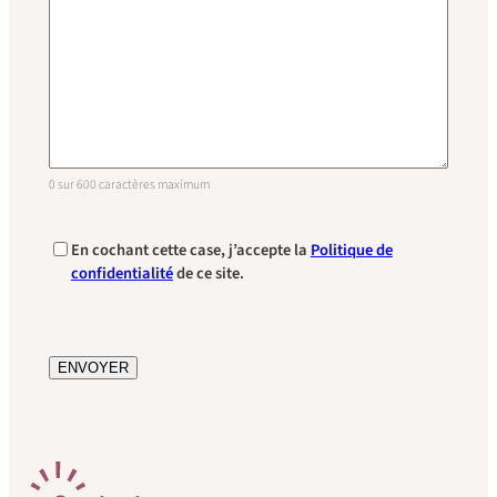
0 sur 600 caractères maximum
En cochant cette case, j’accepte la
Politique de
confidentialité
de ce site.
C
A
P
T
C
H
A