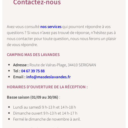
C
ontactez-nous
Avez-vous consulté
nos services
qui pourront répondre à vos
questions ? Si vous n’avez pas trouvé de réponse, n’hésitez pas à
nous contacter pour toute question, nous nous ferons un plaisir
de vous répondre.
CAMPING MAS DES LAVANDES
Adresse :
Route de Valras-Plage, 34410 SERIGNAN
Tel :
04 67 39 75 88
Email :
info@masdeslavandes.fr
HORAIRES D’OUVERTURE DE LA RÉCEPTION :
Basse saison (01/09 au 30/06)
:
Lundi au samedi 9 h-13 h et 14 h-18 h
Dimanche ouvert 9 h-13 h et 14 h-17 h
Fermé le dimanche de novembre à avril.