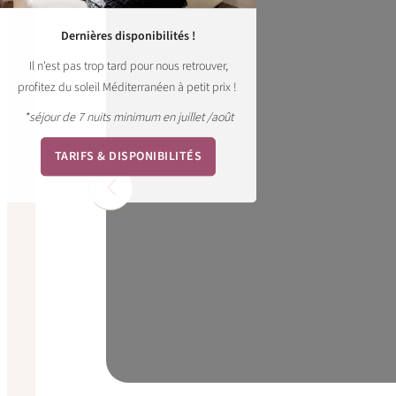
Dernières disponibilités !
Il n'est pas trop tard pour nous retrouver,
profitez du soleil Méditerranéen à petit prix !
*séjour de 7 nuits minimum en juillet /août
TARIFS & DISPONIBILITÉS