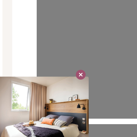
Close
this
module