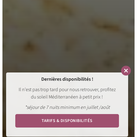
Close
Dernières disponibilités !
this
modul
Il n'est pas trop tard pour nous retrouver, profitez
du soleil Méditerranéen à petit prix !
*séjour de 7 nuits minimum en juillet /août
TARIFS & DISPONIBILITÉS