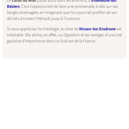
Le
canal du Midi
passe aussi dans les environs, à
Villeneuve-lès-
Béziers
. C’est l’opportunité de faire une promenade à vélo sur ses
berges aménagées en imaginant que l’on pourrait profiter de ses
attraits à travers l’Hérault jusqu’à Toulouse.
Si vous appréciez l’archéologie, la visite de
Nissan-lez-Ensérune
est
inévitable. Elle abrite, en effet, un Oppidum et les vestiges d’une cité
gauloise d’importance dans ce Sud-est de la France.