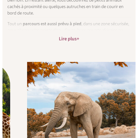
bien loin. En restant alerte, vous découvrirez de petits animaux
cachés à proximité ou quelques autruches en train de courir en
bord de route.
Tout un
parcours est aussi prévu à pied
, dans une zone sécurisée,
pour observer les points d’eau. Grues, becs-ouverts africains ou
encore canards à bosse, les passionnés d’ornithologie pourront
Lire plus
s’extasier devant les espèces d’oiseaux présentes sur la réserve.