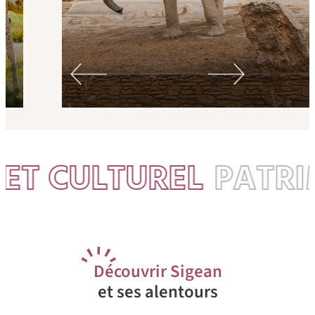
 CULTUREL
PATRIMO
D
écouvrir Sigean
et ses alentours